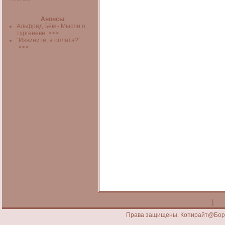
Анонсы
Альфред Бём - Мысли о
тургеневе
>>>
“Извините, а оплата?”
>>>
|
Права защищены. Копирайт@Борис