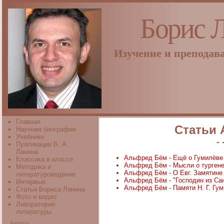
Борис 
Изучение и преподав
Главная
Статьи
Научная биография
Учебники
- 
Публикации Б. А.
Ланина
Альфред Бём - Ещё о Гумилёве
Классика в классе
Альфред Бём - Мысли о турген
Методика и
Альфред Бём - О Евг. Замятине
литературоведение
Альфред Бём - "Господин из Са
Интервью
Альфред Бём - Памяти Н. Г. Гу
Статьи Бориса Ланина
Фото и видео
Лаборатория
литературы
Анонсы: