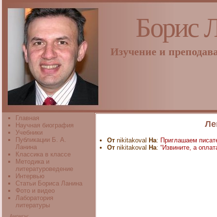
Борис 
Изучение и преподав
Главная
Ле
Научная биография
Учебники
Публикации Б. А.
От
nikitakoval
На
:
Приглашаем писате
Ланина
От
nikitakoval
На
:
“Извините, а оплат
Классика в классе
Методика и
литературоведение
Интервью
Статьи Бориса Ланина
Фото и видео
Лаборатория
литературы
Анонсы: