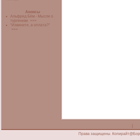
Анонсы
Альфред Бём - Мысли о
тургеневе
>>>
“Извините, а оплата?”
>>>
|
Права защищены. Копирайт@Борис